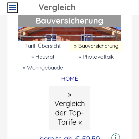
Direkt zum Seiteninhalt
RECHNER PRIVAT >
Wohnen →
Vergleich
Menü überspringen
Bauversicherung
Tarif-Übersicht
» Bauversicherung
» Hausrat
» Photovoltaik
» Wohngebäude
Menü überspringen
HOME
»
Vergleich
der Top-
Tarife «
bereits ab € 59,50