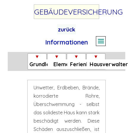
Direkt zum Seiteninhalt
GEBÄUDEVERSICHERUNG
zurück
Informationen
Menü überspr
▼
▼
▼
▼
Grundlegendes
Elementar
Ferienhäuser
Hausverwalter
Unwetter, Erdbeben, Brände,
korrodierte Rohre,
Überschwemmung - selbst
das solideste Haus kann stark
beschädigt werden. Diese
Schäden auszuschließen, ist