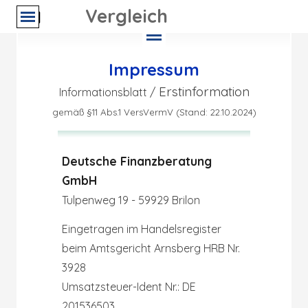
Direkt zum Seiteninhalt
Sonstige > KONTAKT
Vergleich
Menü überspringen
Menü überspringen
Impressum
Erstinformation
Informationsblatt /
gemäß §11 Abs.1 VersVermV (Stand: 22.10.2024)
Deutsche Finanzberatung
GmbH
Tulpenweg 19 - 59929 Brilon
Eingetragen im Handelsregister
beim Amtsgericht Arnsberg HRB Nr.
3928
Umsatzsteuer-Ident Nr.: DE
201536503