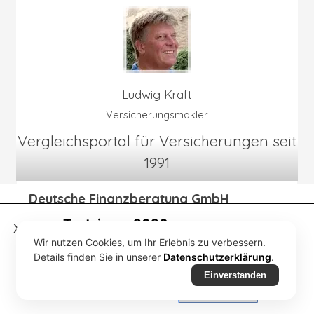
Ludwig Kraft
Versicherungsmakler
Vergleichsportal für Versicherungen seit
1991
Deutsche Finanzberatung GmbH
Versicherungsmakler
Testsieger 2026
nach
§ 34d Abs. 1 GewO
X
Tulpenweg 19 *
59929 Brilon
Wir nutzen Cookies, um Ihr Erlebnis zu verbessern.
Installieren Sie diese Website auf
Ihrem Startbildschirm für ein
Details finden Sie in unserer
Datenschutzerklärung
.
Geschäftsführer: Ludwig Kraft
besseres Erlebnis
Handelsregister: AG Arnsberg HRB 3928
Einverstanden
Registrierung: IHK Arnsberg D-K3IC-S9NHN-72
Installieren Sie
IMPRESSUM
*
KONTAKT
*
ÜBER UNS